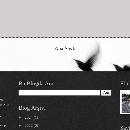
Ana Sayfa
Bu Blogda Ara
Flic
en
s: Aile
Blog Arşivi
k
►
2024
(1)
►
2022
(6)
büs:
Sayf