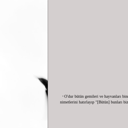
O'dur bütün gemileri ve hayvanları bin
"
nimetlerini hatırlayıp “[Bütün] bunları 