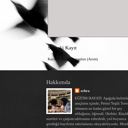
Sonraki Kayıt
Kaydol:
Kayıt Yorumları (Atom)
Hakkımda
zehra
EĞİTİM HAYATI: Aşağıda belirtil
araçların içinde; Petrol Yeşili Toro
olmanın ne kadar güzel bir şey
olduğunu, öğrendi. Otobüs: Küçü
sureleri ve çarpım tablosunu ezberledi, yol boyunca
gördüğü bayilerin tabelalarını okuyabiliyordu. Mini