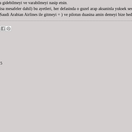
la gidebilmeyi ve varabilmeyi nasip etsin.
sa mesafeler dahil) bu ayetleri, her defasinda o guzel arap aksaninla yuksek 
udi Arabian Airlines ile gitmeyi = ) ve pilotun duasina amin demeyi bize hed
25