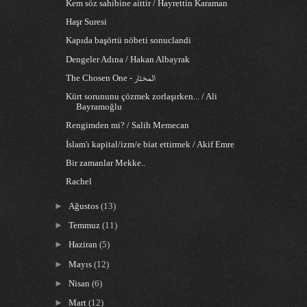
Kem söz sahibine aittir / Hayrettin Karaman
Haşr Suresi
Kapıda başörtü nöbeti sonuclandi
Dengeler Adına / Hakan Albayrak
The Chosen One - المختار
Kürt sorununu çözmek zorlaşırken... / Ali
Bayramoğlu
Rengimden mi? / Salih Memecan
İslam'ı kapital/izm/e biat ettirmek / Akif Emre
Bir zamanlar Mekke..
Rachel
►
Ağustos
(13)
►
Temmuz
(11)
►
Haziran
(5)
►
Mayıs
(12)
►
Nisan
(6)
►
Mart
(12)