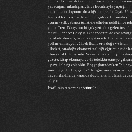
Ortaokul ve lise deki sınavlarının son tekrarlarını nas
yapacağını, arkadaşlarıyla ve hocalarıyla yaptığı
muhabbetin doyumu olmadığını öğrendi. Uçak: Üniv
lisans iktisat vize ve finallerine çalıştı. Bu sırada ya
oturan yerli/yabancı turistlere elinden geldiğince re
yaptı. Tren: Dünyanın birçok yerinden gelen insanla
tanıştı. Feribot: Gökyüzü kadar denizi de çok sevdiğ
hatırladı, dua etti, hamd ve şükür etti. Bu deniz ve o
yolları olmasaydı yüksek lisans orta doğu ve İslam
ülkeleri, ortadoğu ekonomi politiği eğitimi hiç de k
olmayacaktı, biliyordu. Sınav zamanları dışında derg
gazete, kitap okumaya ya da tefekkür etmeye çalışır
uyuya kaldığı çok oldu. Beş yaşlarındayken "bu hay
sanırım yollarda geçecek" dediğini anımsıyor ve eği
hayatı şimdilerde vapurda doktora tarih olarak deva
ediyor.
Profilimin tamamını görüntüle