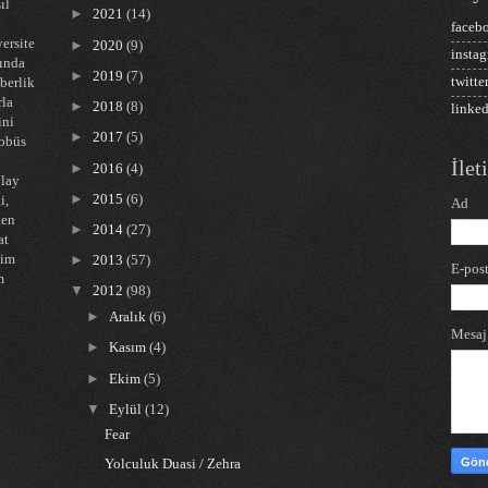
ıl
►
2021
(14)
faceb
ersite
►
2020
(9)
insta
nında
►
2019
(7)
twitte
hberlik
rla
►
2018
(8)
linke
ini
►
2017
(5)
tobüs
İle
►
2016
(4)
olay
►
2015
(6)
i,
Ad
ken
►
2014
(27)
at
tim
►
2013
(57)
E-pos
m
▼
2012
(98)
►
Aralık
(6)
Mesa
►
Kasım
(4)
►
Ekim
(5)
▼
Eylül
(12)
Fear
Yolculuk Duasi / Zehra