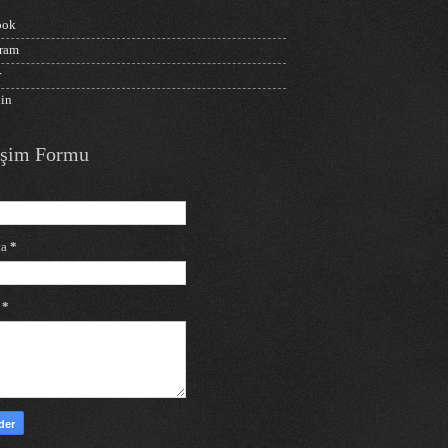
ook
gram
r
din
tişim Formu
ta
*
j
*