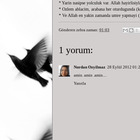
* Yarin nasipse yolculuk var. Allah hayirlisiy
* Ozlem ablacim, arabana her oturdugunda (ki
* Ve Allah en yakin zamanda umre yapmayi (Sa
Gönderen
zehra
zaman:
01:03
1 yorum:
Nurdan Ozyilmaz
28 Eylül 2012 01:
amin. amin .amin....
Yanıtla