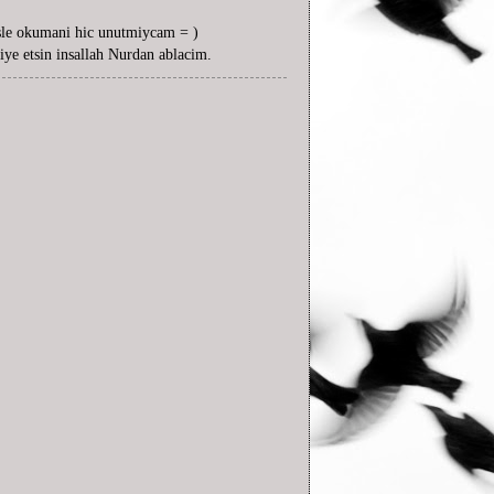
sesle okumani hic unutmiycam = )
iye etsin insallah Nurdan ablacim.