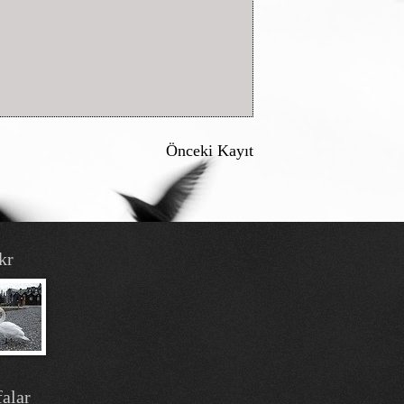
Önceki Kayıt
kr
alar