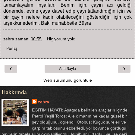
tamamlayalım inşallah.. Benim için, çayın acı geldiği
dönemde, evine çaya davet edip çayı tatlandırdığın için ve
bir çayın nelere kadir olabileceğini gösterdiğin için çok
teşekkür ederim.. Baki muhabbetle Büşra
zehra
zaman:
00:55
Hiç yorum yok:
Paylaş
‹
›
Ana Sayfa
Web sürümünü görüntüle
Hakkımda
zehra
EĞİTİM HAYATI: Aşağıda belirtilen araçların içinde;
Petrol Yeşili Toros: Aile olmanın ne kadar güzel bir
şey olduğunu, öğrendi. Otobüs: Küçük sureleri ve
çarpım tablosunu ezberledi, yol boyunca gördüğü
bayilerin tabelalarını okuyabiliyordu. Minibüs: Ortaokul ve lise deki