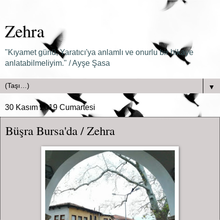
Zehra
"Kıyamet günü, Yaratıcı'ya anlamlı ve onurlu bir hikaye
anlatabilmeliyim." / Ayşe Şasa
▼
30 Kasım 2019 Cumartesi
Büşra Bursa'da / Zehra