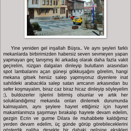
Yine yeniden gel inşallah Büşra.. Ve aynı şeyleri farklı
mekanlarda birbirimizden habersiz seven sevmeyen yapan
yapmayan geç tanışmış iki arkadaş olarak daha fazla vakit
geçirelim, rüzgarı dalgaları dinleyip bulutların arasından
spot lambalarını açan güneşi gökkuşağını görelim, hangi
mekana gitsek henüz salep yapmıyoruz diyenlere inat
sahildeki arabacıkla salep satan amcanın arkasından bu
sefer koşmayalım, biraz caz biraz hicaz dinleyip söyleyelim
:), buldozerler işlerini bitirmiş olsunlar ve artık her
soluklandığımız mekanda onları dinlemek durumunda
kalmayalım, aynı şeylere hayret ettiğimiz için hayret
makamlarımıza şaşırmayı bırakalıp hayrete devam edelim,
gezgin Ecrin ve gurme Dilara ile muhabbete kaldığımız
yerden devam edelim, üç günde görüp görebileceklerini
gösterdik galiba desekte bir dahaki gelişine eksikleri