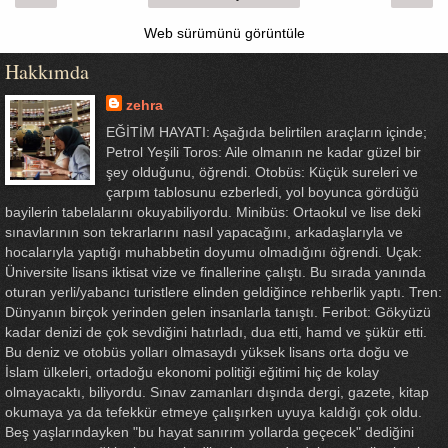
Web sürümünü görüntüle
Hakkımda
zehra
EĞİTİM HAYATI: Aşağıda belirtilen araçların içinde;
Petrol Yeşili Toros: Aile olmanın ne kadar güzel bir
şey olduğunu, öğrendi. Otobüs: Küçük sureleri ve
çarpım tablosunu ezberledi, yol boyunca gördüğü
bayilerin tabelalarını okuyabiliyordu. Minibüs: Ortaokul ve lise deki
sınavlarının son tekrarlarını nasıl yapacağını, arkadaşlarıyla ve
hocalarıyla yaptığı muhabbetin doyumu olmadığını öğrendi. Uçak:
Üniversite lisans iktisat vize ve finallerine çalıştı. Bu sırada yanında
oturan yerli/yabancı turistlere elinden geldiğince rehberlik yaptı. Tren:
Dünyanın birçok yerinden gelen insanlarla tanıştı. Feribot: Gökyüzü
kadar denizi de çok sevdiğini hatırladı, dua etti, hamd ve şükür etti.
Bu deniz ve otobüs yolları olmasaydı yüksek lisans orta doğu ve
İslam ülkeleri, ortadoğu ekonomi politiği eğitimi hiç de kolay
olmayacaktı, biliyordu. Sınav zamanları dışında dergi, gazete, kitap
okumaya ya da tefekkür etmeye çalışırken uyuya kaldığı çok oldu.
Beş yaşlarındayken "bu hayat sanırım yollarda geçecek" dediğini