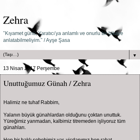
Zehra
"Kıyamet günü, Yaratıcı'ya anlamlı ve onurlu bir hikaye
anlatabilmeliyim." / Ayşe Şasa
▼
13 Nisan 2017 Perşembe
Unuttuğumuz Günah / Zehra
Halimiz ne tuhaf Rabbim,
Yalanın büyük günahlardan olduğunu çoktan unuttuk.
Yüreğimiz yanmadan, kalbimiz titremeden işliyoruz tüm
günahları.
Hep bir haklı sebebimiz var, vicdanımız hep rahat.