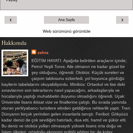
‹
›
Ana Sayfa
Web sürümünü görüntüle
Hakkımda
zehra
EĞİTİM HAYATI: Aşağıda belirtilen araçların içinde;
Petrol Yeşili Toros: Aile olmanın ne kadar güzel bir
şey olduğunu, öğrendi. Otobüs: Küçük sureleri ve
çarpım tablosunu ezberledi, yol boyunca gördüğü
bayilerin tabelalarını okuyabiliyordu. Minibüs: Ortaokul ve lise deki
sınavlarının son tekrarlarını nasıl yapacağını, arkadaşlarıyla ve
hocalarıyla yaptığı muhabbetin doyumu olmadığını öğrendi. Uçak:
Üniversite lisans iktisat vize ve finallerine çalıştı. Bu sırada yanında
oturan yerli/yabancı turistlere elinden geldiğince rehberlik yaptı. Tren:
Dünyanın birçok yerinden gelen insanlarla tanıştı. Feribot: Gökyüzü
kadar denizi de çok sevdiğini hatırladı, dua etti, hamd ve şükür etti.
Bu deniz ve otobüs yolları olmasaydı yüksek lisans orta doğu ve
İslam ülkeleri, ortadoğu ekonomi politiği eğitimi hiç de kolay