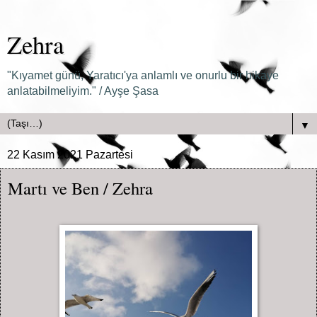
Zehra
"Kıyamet günü, Yaratıcı'ya anlamlı ve onurlu bir hikaye
anlatabilmeliyim." / Ayşe Şasa
▼
22 Kasım 2021 Pazartesi
Martı ve Ben / Zehra