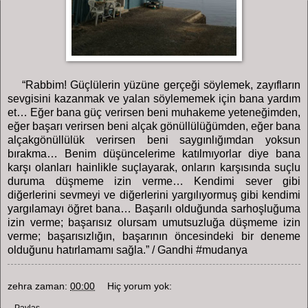
“Rabbim! Güçlülerin yüzüne gerçeği söylemek, zayıfların
sevgisini kazanmak ve yalan söylememek için bana yardım
et… Eğer bana güç verirsen beni muhakeme yeteneğimden,
eğer başarı verirsen beni alçak gönüllülüğümden, eğer bana
alçakgönüllülük verirsen beni saygınlığımdan yoksun
bırakma… Benim düşüncelerime katılmıyorlar diye bana
karşı olanları hainlikle suçlayarak, onların karşısında suçlu
duruma düşmeme izin verme… Kendimi sever gibi
diğerlerini sevmeyi ve diğerlerini yargılıyormuş gibi kendimi
yargılamayı öğret bana… Başarılı olduğunda sarhoşluğuma
izin verme; başarısız olursam umutsuzluğa düşmeme izin
verme; başarısızlığın, başarının öncesindeki bir deneme
olduğunu hatırlamamı sağla.” / Gandhi #mudanya
zehra
zaman:
00:00
Hiç yorum yok:
Paylaş