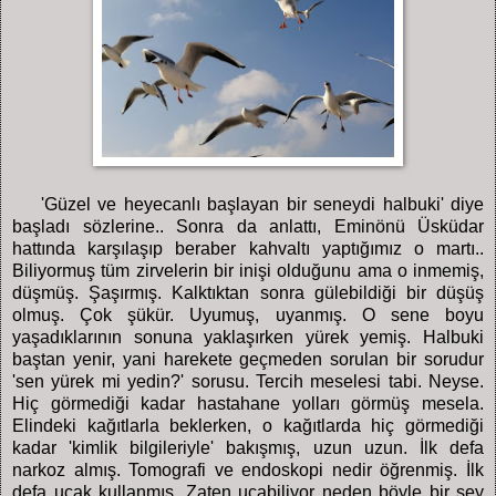
'Güzel ve heyecanlı başlayan bir seneydi halbuki' diye
başladı sözlerine.. Sonra da anlattı, Eminönü Üsküdar
hattında karşılaşıp beraber kahvaltı yaptığımız o martı..
Biliyormuş tüm zirvelerin bir inişi olduğunu ama o inmemiş,
düşmüş. Şaşırmış. Kalktıktan sonra gülebildiği bir düşüş
olmuş. Çok şükür. Uyumuş, uyanmış. O sene boyu
yaşadıklarının sonuna yaklaşırken yürek yemiş. Halbuki
baştan yenir, yani harekete geçmeden sorulan bir sorudur
'sen yürek mi yedin?' sorusu. Tercih meselesi tabi. Neyse.
Hiç görmediği kadar hastahane yolları görmüş mesela.
Elindeki kağıtlarla beklerken, o kağıtlarda hiç görmediği
kadar 'kimlik bilgileriyle' bakışmış, uzun uzun. İlk defa
narkoz almış. Tomografi ve endoskopi nedir öğrenmiş. İlk
defa uçak kullanmış. Zaten uçabiliyor neden böyle bir şey