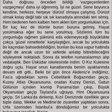
Daha doğrusu önceden bildiği 'vazgeçenlerden
vazgeçmeyi' daha iyi öğrenmiş. İyi ne güzel. Sene boyunca
kendine, herkeze, herşeye 'dürüst' olmaya çalışmış. Dürüst
olmak kolay değil tabi sık sık kanadıyla alnındaki teri silmiş.
Hem bedenen hem kalben hem aklen tüm yorgunlukları için.
Bir kaç kez de ölümle burun buruna gelmiş. Hayat
yorulmaksa eğer bu sene yorulmuş. Sözlerini tüm bu
yorgunluğa rağmen şükrünü eda edemeyeceği büyüklükte
çokça 'güzel nimetlerle' karşılaştığını, ancak bu yolculukta
bir kaçından bahsedebildiğini, bunları bu kısa vapur hattında
değil de ancak uzun bir seferde anlatıp bitirebileceğini
söyleyerek noktaladı. Sonra da telefon numaralarımızı alıp
vedalaştık. Ben Üsküdar iskelesinde indim. O Kız Kulesine
doğru uçtu. Hayat onun kanatlarında benim ayaklarımda
devam etti gitti.. Belki bir gün önce Akdeniz'e indiğimiz,
Fas'a uğradıktan sonra Cebelitarık Boğazından geçip,
Kuzey Atlas Okyanusuna, oradan Kuzey Denizi, Gatun
Gölünün içinden kıvrılıp Panama'dan çıkıp, Büyük
Okyanustan geçip Tayland'a uğrayıp, Hint Okyanusuna
geçip, Sri Lanka'da dinlenip, Kızıl Denizinde özellikle gece
tüple dalıp, Mekke ve Medine'de ziyaretler yaptıktan sonra,
Urfa üzerinden İstanbul'a döndüğümüz bir yolculukta