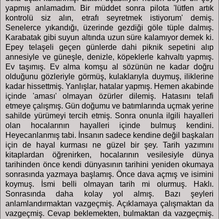
yapmış anlamadım. Bir müddet sonra pilota 'lütfen artık
kontrolü siz alın, etrafı seyretmek istiyorum' demiş.
Senelerce yıkandığı, üzerinde gezdiği göle tüple dalmış.
Karabatak gibi suyun altında uzun süre kalamıyor demek ki.
Epey telaşeli geçen günlerde dahi piknik sepetini alıp
annesiyle ve güneşle, denizle, köpeklerle kahvaltı yapmış.
Ev taşımış. Ev alma komşu al sözünün ne kadar doğru
olduğunu gözleriyle görmüş, kulaklarıyla duymuş, iliklerine
kadar hissettmiş. Yanlışlar, hatalar yapmış. Hemen akabinde
içinde 'aması' olmayan özürler dilemiş. Hatasını telafi
etmeye çalışmış. Gün doğumu ve batımlarında uçmak yerine
sahilde yürümeyi tercih etmiş. Sonra onunla ilgili hayalleri
olan hocalarının hayalleri içinde bulmuş kendini.
Heyecanlanmış tabi. İnsanın sadece kendine değil başkaları
için de hayal kurması ne güzel bir şey. Tarih yazımını
kitaplardan öğrenirken, hocalarının vesilesiyle dünya
tarihinden önce kendi dünyasının tarihini yeniden okumaya
sonrasında yazmaya başlamış. Önce dava açmış ve isimini
koymuş. İsmi belli olmayan tarih mi olurmuş. Haklı.
Sonrasında daha kolay yol almış. Bazı şeyleri
anlamlandırmaktan vazgeçmiş. Açıklamaya çalışmaktan da
vazgeçmiş. Cevap beklemekten, bulmaktan da vazgeçmiş.