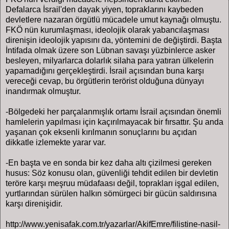
Defalarca İsrail'den dayak yiyen, topraklarını kaybeden
devletlere nazaran örgütlü mücadele umut kaynağı olmuştu.
FKÖ nün kurumlaşması, ideolojik olarak yabancılaşması
direnişin ideolojik yapısını da, yöntemini de değiştirdi. Başta
İntifada olmak üzere son Lübnan savaşı yüzbinlerce asker
besleyen, milyarlarca dolarlık silaha para yatıran ülkelerin
yapamadığını gerçekleştirdi. İsrail açısından buna karşı
vereceği cevap, bu örgütlerin terörist olduğuna dünyayı
inandırmak olmuştur.
-Bölgedeki her parçalanmışlık ortamı İsrail açısından önemli
hamlelerin yapılması için kaçırılmayacak bir fırsattır. Şu anda
yaşanan çok eksenli kırılmanın sonuçlarını bu açıdan
dikkatle izlemekte yarar var.
-En başta ve en sonda bir kez daha altı çizilmesi gereken
husus: Söz konusu olan, güvenliği tehdit edilen bir devletin
teröre karşı meşruu müdafaası değil, toprakları işgal edilen,
yurtlarından sürülen halkın sömürgeci bir gücün saldırısına
karşı direnişidir.
http://www.yenisafak.com.tr/yazarlar/AkifEmre/filistine-nasil-