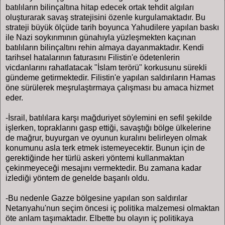
batılıların bilinçaltına hitap edecek ortak tehdit algıları
oluşturarak savaş stratejisini özenle kurgulamaktadır. Bu
strateji büyük ölçüde tarih boyunca Yahudilere yapılan baskı
ile Nazi soykırımının günahıyla yüzleşmekten kaçınan
batılıların bilinçaltını rehin almaya dayanmaktadır. Kendi
tarihsel hatalarının faturasını Filistin'e ödetenlerin
vicdanlarını rahatlatacak "İslam terörü" korkusunu sürekli
gündeme getirmektedir. Filistin'e yapılan saldırıların Hamas
öne sürülerek meşrulaştırmaya çalışması bu amaca hizmet
eder.
-İsrail, batılılara karşı mağduriyet söylemini en sefil şekilde
işlerken, topraklarını gasp ettiği, savaştığı bölge ülkelerine
de mağrur, buyurgan ve oyunun kuralını belirleyen olmak
konumunu asla terk etmek istemeyecektir. Bunun için de
gerektiğinde her türlü askeri yöntemi kullanmaktan
çekinmeyeceği mesajını vermektedir. Bu zamana kadar
izlediği yöntem de genelde başarılı oldu.
-Bu nedenle Gazze bölgesine yapılan son saldırılar
Netanyahu'nun seçim öncesi iç politika malzemesi olmaktan
öte anlam taşımaktadır. Elbette bu olayın iç politikaya