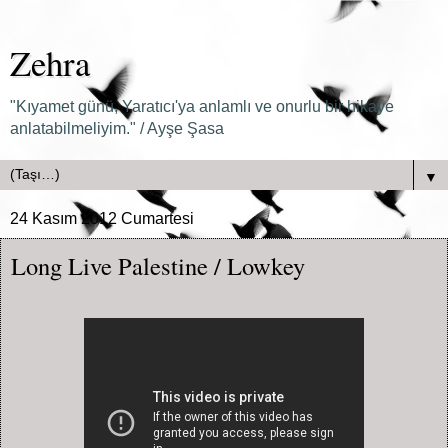
Zehra
"Kıyamet günü, Yaratıcı'ya anlamlı ve onurlu bir hikaye
anlatabilmeliyim." / Ayşe Şasa
▼
24 Kasım 2012 Cumartesi
Long Live Palestine / Lowkey