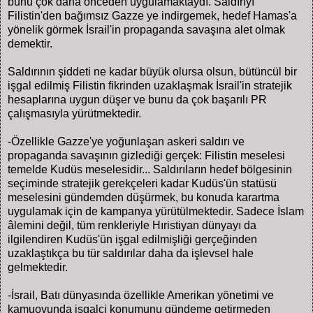
bunu çok daha önceden uygulamaktaydı. Saldırıyı
Filistin'den bağımsız Gazze ye indirgemek, hedef Hamas'a
yönelik görmek İsrail'in propaganda savaşına alet olmak
demektir.
Saldırının şiddeti ne kadar büyük olursa olsun, bütüncül bir
işgal edilmiş Filistin fikrinden uzaklaşmak İsrail'in stratejik
hesaplarına uygun düşer ve bunu da çok başarılı PR
çalışmasıyla yürütmektedir.
-Özellikle Gazze'ye yoğunlaşan askeri saldırı ve
propaganda savaşının gizlediği gerçek: Filistin meselesi
temelde Kudüs meselesidir... Saldırıların hedef bölgesinin
seçiminde stratejik gerekçeleri kadar Kudüs'ün statüsü
meselesini gündemden düşürmek, bu konuda karartma
uygulamak için de kampanya yürütülmektedir. Sadece İslam
âlemini değil, tüm renkleriyle Hıristiyan dünyayı da
ilgilendiren Kudüs'ün işgal edilmişliği gerçeğinden
uzaklaştıkça bu tür saldırılar daha da işlevsel hale
gelmektedir.
-İsrail, Batı dünyasında özellikle Amerikan yönetimi ve
kamuoyunda işgalci konumunu gündeme getirmeden