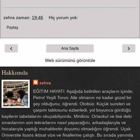
zehra
zaman:
19:46
Hiç yorum yok:
Paylaş
‹
›
Ana Sayfa
Web sürümünü görüntüle
Hakkımda
zehra
EĞİTİM HAYATI: Aşağıda belirtilen araçların içinde;
Petrol Yeşili Toros: Aile olmanın ne kadar güzel bir
şey olduğunu, öğrendi. Otobüs: Küçük sureleri ve
çarpım tablosunu ezberledi, yol boyunca gördüğü
bayilerin tabelalarını okuyabiliyordu. Minibüs: Ortaokul ve lise deki
sınavlarının son tekrarlarını nasıl yapacağını, arkadaşlarıyla ve
hocalarıyla yaptığı muhabbetin doyumu olmadığını öğrendi. Uçak:
Üniversite lisans iktisat vize ve finallerine çalıştı. Bu sırada yanında