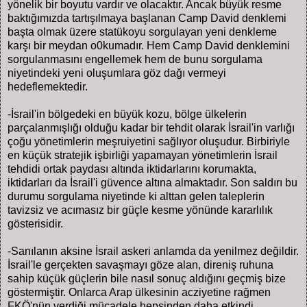
yönelik bir boyutu vardır ve olacaktır. Ancak büyük resme
baktığımızda tartışılmaya başlanan Camp David denklemi
başta olmak üzere statükoyu sorgulayan yeni denkleme
karşı bir meydan o0kumadır. Hem Camp David denklemini
sorgulanmasını engellemek hem de bunu sorgulama
niyetindeki yeni oluşumlara göz dağı vermeyi
hedeflemektedir.
-İsrail'in bölgedeki en büyük kozu, bölge ülkelerin
parçalanmışlığı olduğu kadar bir tehdit olarak İsrail'in varlığı
çoğu yönetimlerin meşruiyetini sağlıyor oluşudur. Birbiriyle
en küçük stratejik işbirliği yapamayan yönetimlerin İsrail
tehdidi ortak paydası altında iktidarlarını korumakta,
iktidarları da İsrail'i güvence altına almaktadır. Son saldırı bu
durumu sorgulama niyetinde ki alttan gelen taleplerin
tavizsiz ve acımasız bir güçle kesme yönünde kararlılık
gösterisidir.
-Sanılanın aksine İsrail askeri anlamda da yenilmez değildir.
İsrail'le gerçekten savaşmayı göze alan, direniş ruhuna
sahip küçük güçlerin bile nasıl sonuç aldığını geçmiş bize
göstermiştir. Onlarca Arap ülkesinin acziyetine rağmen
FKÖ'nün verdiği mücadele hepsinden daha etkindi.