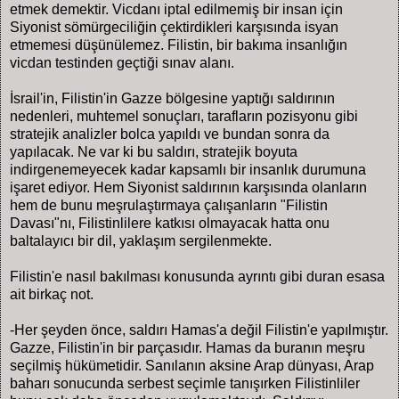
etmek demektir. Vicdanı iptal edilmemiş bir insan için
Siyonist sömürgeciliğin çektirdikleri karşısında isyan
etmemesi düşünülemez. Filistin, bir bakıma insanlığın
vicdan testinden geçtiği sınav alanı.
İsrail'in, Filistin'in Gazze bölgesine yaptığı saldırının
nedenleri, muhtemel sonuçları, tarafların pozisyonu gibi
stratejik analizler bolca yapıldı ve bundan sonra da
yapılacak. Ne var ki bu saldırı, stratejik boyuta
indirgenemeyecek kadar kapsamlı bir insanlık durumuna
işaret ediyor. Hem Siyonist saldırının karşısında olanların
hem de bunu meşrulaştırmaya çalışanların "Filistin
Davası"nı, Filistinlilere katkısı olmayacak hatta onu
baltalayıcı bir dil, yaklaşım sergilenmekte.
Filistin'e nasıl bakılması konusunda ayrıntı gibi duran esasa
ait birkaç not.
-Her şeyden önce, saldırı Hamas'a değil Filistin'e yapılmıştır.
Gazze, Filistin'in bir parçasıdır. Hamas da buranın meşru
seçilmiş hükümetidir. Sanılanın aksine Arap dünyası, Arap
baharı sonucunda serbest seçimle tanışırken Filistinliler