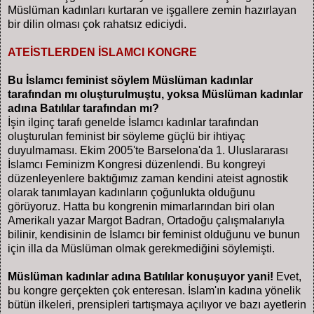
Müslüman kadınları kurtaran ve işgallere zemin hazırlayan
bir dilin olması çok rahatsız ediciydi.
ATEİSTLERDEN İSLAMCI KONGRE
Bu İslamcı feminist söylem Müslüman kadınlar
tarafından mı oluşturulmuştu, yoksa Müslüman kadınlar
adına Batılılar tarafından mı?
İşin ilginç tarafı genelde İslamcı kadınlar tarafından
oluşturulan feminist bir söyleme güçlü bir ihtiyaç
duyulmaması. Ekim 2005'te Barselona'da 1. Uluslararası
İslamcı Feminizm Kongresi düzenlendi. Bu kongreyi
düzenleyenlere baktığımız zaman kendini ateist agnostik
olarak tanımlayan kadınların çoğunlukta olduğunu
görüyoruz. Hatta bu kongrenin mimarlarından biri olan
Amerikalı yazar Margot Badran, Ortadoğu çalışmalarıyla
bilinir, kendisinin de İslamcı bir feminist olduğunu ve bunun
için illa da Müslüman olmak gerekmediğini söylemişti.
Müslüman kadınlar adına Batılılar konuşuyor yani!
Evet,
bu kongre gerçekten çok enteresan. İslam'ın kadına yönelik
bütün ilkeleri, prensipleri tartışmaya açılıyor ve bazı ayetlerin