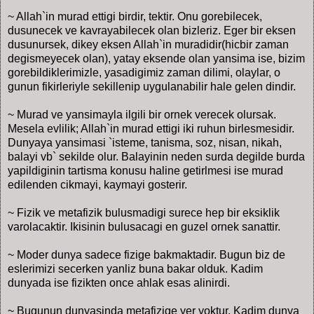
~ Allah`in murad ettigi birdir, tektir. Onu gorebilecek,
dusunecek ve kavrayabilecek olan bizleriz. Eger bir eksen
dusunursek, dikey eksen Allah`in muradidir(hicbir zaman
degismeyecek olan), yatay eksende olan yansima ise, bizim
gorebildiklerimizle, yasadigimiz zaman dilimi, olaylar, o
gunun fikirleriyle sekillenip uygulanabilir hale gelen dindir.
~ Murad ve yansimayla ilgili bir ornek verecek olursak.
Mesela evlilik; Allah`in murad ettigi iki ruhun birlesmesidir.
Dunyaya yansimasi `isteme, tanisma, soz, nisan, nikah,
balayi vb` sekilde olur. Balayinin neden surda degilde burda
yapildiginin tartisma konusu haline getirlmesi ise murad
edilenden cikmayi, kaymayi gosterir.
~ Fizik ve metafizik bulusmadigi surece hep bir eksiklik
varolacaktir. Ikisinin bulusacagi en guzel ornek sanattir.
~ Moder dunya sadece fizige bakmaktadir. Bugun biz de
eslerimizi secerken yanliz buna bakar olduk. Kadim
dunyada ise fizikten once ahlak esas alinirdi.
~ Bugunun dunyasinda metafizige yer yoktur. Kadim dunya