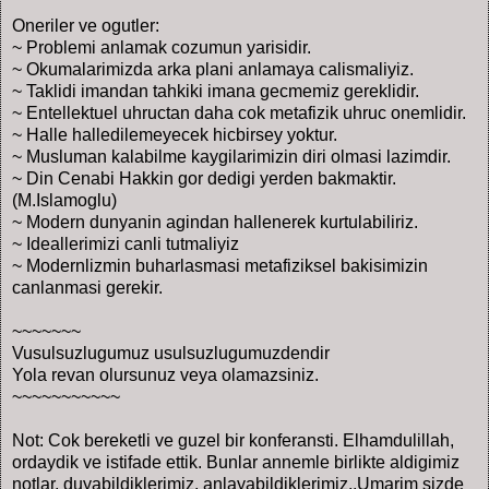
Oneriler ve ogutler:
~ Problemi anlamak cozumun yarisidir.
~ Okumalarimizda arka plani anlamaya calismaliyiz.
~ Taklidi imandan tahkiki imana gecmemiz gereklidir.
~ Entellektuel uhructan daha cok metafizik uhruc onemlidir.
~ Halle halledilemeyecek hicbirsey yoktur.
~ Musluman kalabilme kaygilarimizin diri olmasi lazimdir.
~ Din Cenabi Hakkin gor dedigi yerden bakmaktir.
(M.Islamoglu)
~ Modern dunyanin agindan hallenerek kurtulabiliriz.
~ Ideallerimizi canli tutmaliyiz
~ Modernlizmin buharlasmasi metafiziksel bakisimizin
canlanmasi gerekir.
~~~~~~~
Vusulsuzlugumuz usulsuzlugumuzdendir
Yola revan olursunuz veya olamazsiniz.
~~~~~~~~~~~
Not: Cok bereketli ve guzel bir konferansti. Elhamdulillah,
ordaydik ve istifade ettik. Bunlar annemle birlikte aldigimiz
notlar, duyabildiklerimiz, anlayabildiklerimiz..Umarim sizde