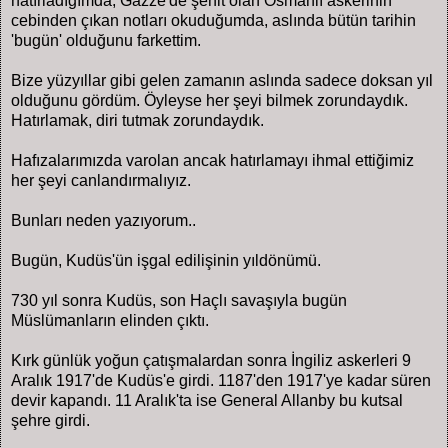
hatırladığımda, Gazze'de şehit olan Osmanlı askerinin
cebinden çıkan notları okuduğumda, aslında bütün tarihin
'bugün' olduğunu farkettim.
Bize yüzyıllar gibi gelen zamanın aslında sadece doksan yıl
olduğunu gördüm. Öyleyse her şeyi bilmek zorundaydık.
Hatırlamak, diri tutmak zorundaydık.
Hafızalarımızda varolan ancak hatırlamayı ihmal ettiğimiz
her şeyi canlandırmalıyız.
Bunları neden yazıyorum..
Bugün, Kudüs'ün işgal edilişinin yıldönümü.
730 yıl sonra Kudüs, son Haçlı savaşıyla bugün
Müslümanların elinden çıktı.
Kırk günlük yoğun çatışmalardan sonra İngiliz askerleri 9
Aralık 1917'de Kudüs'e girdi. 1187'den 1917'ye kadar süren
devir kapandı. 11 Aralık'ta ise General Allanby bu kutsal
şehre girdi.