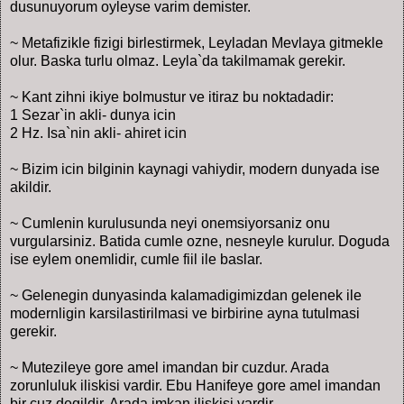
dusunuyorum oyleyse varim demister.
~ Metafizikle fizigi birlestirmek, Leyladan Mevlaya gitmekle
olur. Baska turlu olmaz. Leyla`da takilmamak gerekir.
~ Kant zihni ikiye bolmustur ve itiraz bu noktadadir:
1 Sezar`in akli- dunya icin
2 Hz. Isa`nin akli- ahiret icin
~ Bizim icin bilginin kaynagi vahiydir, modern dunyada ise
akildir.
~ Cumlenin kurulusunda neyi onemsiyorsaniz onu
vurgularsiniz. Batida cumle ozne, nesneyle kurulur. Doguda
ise eylem onemlidir, cumle fiil ile baslar.
~ Gelenegin dunyasinda kalamadigimizdan gelenek ile
modernligin karsilastirilmasi ve birbirine ayna tutulmasi
gerekir.
~ Mutezileye gore amel imandan bir cuzdur. Arada
zorunluluk iliskisi vardir. Ebu Hanifeye gore amel imandan
bir cuz degildir. Arada imkan iliskisi vardir.