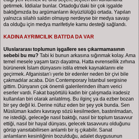
getirmek. İddialar bunlar. Ortadoğu'daki bir çok işgalde
baktığımızda bu argümanların ikiyüzlülüğü ortada. Yapılan
yalnızca silahlı saldırı olmayıp nerdeyse bir medya savaşı
da olduğu için medya marifetiyle kamu desteği sağlandı.
KADINA AYRIMCILIK BATI'DA DA VAR
Uluslararası toplumun işgallere ses çıkarmamasının
sebebi bu mu?
Tabi ki bunun arkasına sığınmak kolay. Ama
temel mesele yaşam tarzı dayatma. Hatta evrensellik zırhına
bürünerek İslam dünyasını istila etmek kaynaklarını ele
geçirmek. Afganistan'ı yerle bir edenler neden bir çivi bile
çakmadılar acaba. Dün Contemporary İstanbul sergisine
gittim. Dünyanın çok önemli galerilerinden ilham verici
eserler vardı. Fakat başörtülü kadın bir çalışmada iradesiz
kullanılan biri olarak anlatılmış. Bu ilginç ya da ezber bozan
bir şey değil ki. Derine nüfuz eden bir şey yok bunda. Sen
Müslüman kadını kavrayıp sözü kesilmeden, bastırılmadan,
ne istediği, geleceğe nasıl baktığı, nasıl bir toplum tasavvur
ettiği, nasıl bir hayal dünyası, gelecek tasavvuru olduğunu
görüp yansıtabilirsen anlamlı bir iş çıkabilir. Sanat
anlamların kesinliğinin bozulduğu, adalet duygusunun