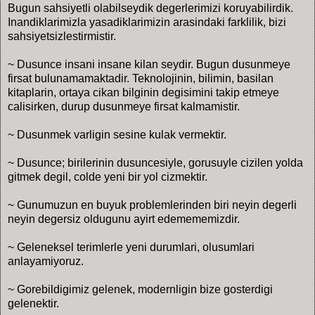
Bugun sahsiyetli olabilseydik degerlerimizi koruyabilirdik.
Inandiklarimizla yasadiklarimizin arasindaki farklilik, bizi
sahsiyetsizlestirmistir.
~ Dusunce insani insane kilan seydir. Bugun dusunmeye
firsat bulunamamaktadir. Teknolojinin, bilimin, basilan
kitaplarin, ortaya cikan bilginin degisimini takip etmeye
calisirken, durup dusunmeye firsat kalmamistir.
~ Dusunmek varligin sesine kulak vermektir.
~ Dusunce; birilerinin dusuncesiyle, gorusuyle cizilen yolda
gitmek degil, colde yeni bir yol cizmektir.
~ Gunumuzun en buyuk problemlerinden biri neyin degerli
neyin degersiz oldugunu ayirt edemememizdir.
~ Geleneksel terimlerle yeni durumlari, olusumlari
anlayamiyoruz.
~ Gorebildigimiz gelenek, modernligin bize gosterdigi
gelenektir.