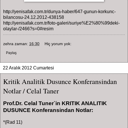
http://yenisafak.com.tr/dunya-haber/647-gunun-korkunc-
bilancosu-24.12.2012-438158
http://yenisafak.com.tr/foto-galeri/suriye%E2%80%99deki-
olaylar-/2466?s=0#resim
zehra
zaman:
16:30
Hiç yorum yok:
Paylaş
22 Aralık 2012 Cumartesi
Kritik Analitik Dusunce Konferansindan
Notlar / Celal Taner
Prof.Dr. Celal Tuner`in KRITIK ANALITIK
DUSUNCE Konferansindan Notlar:
*(Rad 11)