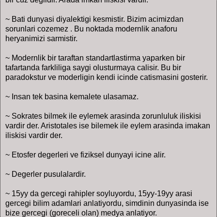
~ Bati dunyasi diyalektigi kesmistir. Bizim acimizdan
sorunlari cozemez . Bu noktada modernlik anaforu
heryanimizi sarmistir.
~ Modernlik bir taraftan standartlastirma yaparken bir
tafartanda farkliliga saygi olusturmaya calisir. Bu bir
paradokstur ve moderligin kendi icinde catismasini gosterir.
~ Insan tek basina kemalete ulasamaz.
~ Sokrates bilmek ile eylemek arasinda zorunluluk iliskisi
vardir der. Aristotales ise bilemek ile eylem arasinda imakan
iliskisi vardir der.
~ Etosfer degerleri ve fiziksel dunyayi icine alir.
~ Degerler pusulalardir.
~ 15yy da gercegi rahipler soyluyordu, 15yy-19yy arasi
gercegi bilim adamlari anlatiyordu, simdinin dunyasinda ise
bize gercegi (goreceli olan) medya anlatiyor.