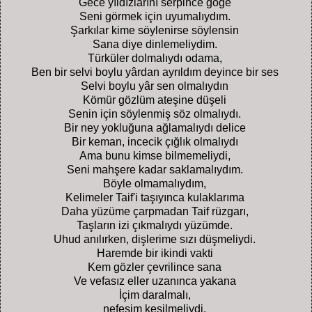
Gece yıldızlarını serpince göğe
Seni görmek için uyumalıydım.
Şarkılar kime söylenirse söylensin
Sana diye dinlemeliydim.
Türküler dolmalıydı odama,
Ben bir selvi boylu yârdan ayrıldım deyince bir ses
Selvi boylu yâr sen olmalıydın
Kömür gözlüm ateşine düşeli
Senin için söylenmiş söz olmalıydı.
Bir ney yokluğuna ağlamalıydı delice
Bir keman, incecik çığlık olmalıydı
Ama bunu kimse bilmemeliydi,
Seni mahşere kadar saklamalıydım.
Böyle olmamalıydım,
Kelimeler Taif'i taşıyınca kulaklarıma
Daha yüzüme çarpmadan Taif rüzgarı,
Taşların izi çıkmalıydı yüzümde.
Uhud anılırken, dişlerime sızı düşmeliydi.
Haremde bir ikindi vakti
Kem gözler çevrilince sana
Ve vefasız eller uzanınca yakana
İçim daralmalı,
nefesim kesilmeliydi.