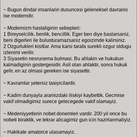
~ Bugun dindar insanlarin dusuncesi geleneksel davranis
ise moderndir.
~ Modernizm hastaliginin sebepleri:
1 Bireyselcilik, benlik, bencillik. Eger ben diye baslarsaniz,
beni digerleri ile bulusturamazsaniz egoizimde kalirsiniz.
2 Ozgurlukleri kisitlar. Ama karsi tarafa surekli ozgur oldugu
izlenimi verilir.
3 Siyasetin nesrunema bulmasi. Bu ahlakin ve hukukun
kalmadiginin gostergesidir. Asil olan ahlaktir, sonra hukuk
gelir, en az olmasi gereken ise siyasettir.
~ Kavramlar yetersiz tasiyicilardir.
~ Kadim dunyayla aramizdaki iliskiyi kaybettik. Gecmise
vakif olmadigimiz surece gelecegede vakif olamayiz.
~ Medeniyyetlerin nobet donemleri vardir. 200 yil once bu
nobeti biraktik, ve tekrar alicagimiz gun icin hazirlanmaliyiz.
~ Hakikate amatorce ulasamayiz.