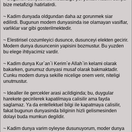
bize metafizigi hatirlatirdi.
~ Kadim dunyada oldgundan daha az gorunmek siar
edilirdi. Bugunun modern dunyasinda ise olamayan vasiflar,
varliklar var gibi gosterilmektedir.
~ Elestirisel cozumleyici dusunce, dusunceyi elekten gecirir.
Modern dunya dusuncenin yapisini bozmustur. Bu yuzden
bu elege ihtiyacimiz vardir.
~ Kadim dunya Kur`an`i Kerim`e Allah`in kelami olarak
bakarken, gunumuz dunyasi musaf olarak bakmaktadir.
Cunku modern dunya sekille nicelige onem verir, niteligi
unutmustur.
~ Idealler ile gercekler arasi acildiginda; bu, duygular
harekete gecirilerek kapatilmaya calisilir ama fayda
saglamaz. Ya da entellektuel bilgi ile kapatmaya calisilir,
fakat bugunun dunyasinda bilginin hizli gelismesinden
dolayi buda mumkun degildir.
~ Kadim dunya varim oyleyse dusunuyorum, moder dunya