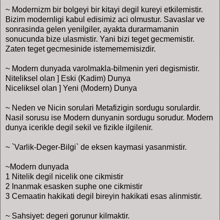
~ Modernizm bir bolgeyi bir kitayi degil kureyi etkilemistir.
Bizim modernligi kabul edisimiz aci olmustur. Savaslar ve
sonrasinda gelen yenilgiler, ayakta durarmamanin
sonucunda bize ulasmistir. Yani bizi teget gecmemistir.
Zaten teget gecmesinide istemememisizdir.
~ Modern dunyada varolmakla-bilmenin yeri degismistir.
Niteliksel olan ] Eski (Kadim) Dunya
Niceliksel olan ] Yeni (Modern) Dunya
~ Neden ve Nicin sorulari Metafizigin sordugu sorulardir.
Nasil sorusu ise Modern dunyanin sordugu sorudur. Modern
dunya icerikle degil sekil ve fizikle ilgilenir.
~ `Varlik-Deger-Bilgi` de eksen kaymasi yasanmistir.
~Modern dunyada
1 Nitelik degil nicelik one cikmistir
2 Inanmak esasken suphe one cikmistir
3 Cemaatin hakikati degil bireyin hakikati esas alinmistir.
~ Sahsiyet: degeri gorunur kilmaktir.