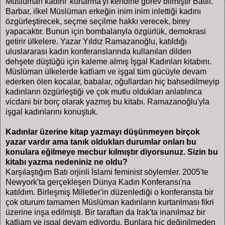
Müslüman kadını 'kurtarma'yı kendine görev bilmiştir Batılı.
Barbar, ilkel Müslüman erkeğin inim inim inlettiği kadını
özgürleştirecek, seçme seçilme hakkı verecek, birey
yapacaktır. Bunun için bombalarıyla özgürlük, demokrasi
getirir ülkelere. Yazar Yıldız Ramazanoğlu, katıldığı
uluslararası kadın konferanslarında kullanılan dilden
dehşete düştüğü için kaleme almış İşgal Kadınları kitabını.
Müslüman ülkelerde katliam ve işgal tüm gücüyle devam
ederken ölen kocalar, babalar, oğullardan hiç bahsedilmeyip
kadınların özgürleştiği ve çok mutlu oldukları anlatılınca
vicdani bir borç olarak yazmış bu kitabı. Ramazanoğlu'yla
işgal kadınlarını konuştuk.
Kadınlar üzerine kitap yazmayı düşünmeyen birçok
yazar vardır ama tanık oldukları durumlar onları bu
konulara eğilmeye mecbur kılmıştır diyorsunuz. Sizin bu
kitabı yazma nedeniniz ne oldu?
Karşılaştığım Batı orjinli İslami feminist söylemler. 2005'te
Newyork'ta gerçekleşen Dünya Kadın Konferansı'na
katıldım. Birleşmiş Milletler'in düzenlediği o konferansta bir
çok oturum tamamen Müslüman kadınların kurtarılması fikri
üzerine inşa edilmişti. Bir taraftan da Irak'ta inanılmaz bir
katliam ve işgal devam ediyordu. Bunlara hiç değinilmeden