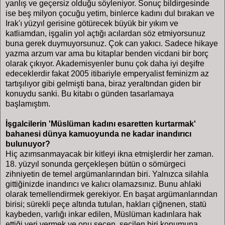
yanlış ve geçersiz olduğu söyleniyor. Sonuç bildirgesinde
ise beş milyon çocuğu yetim, binlerce kadını dul bırakan ve
Irak'ı yüzyıl gerisine götürecek büyük bir yıkım ve
katliamdan, işgalin yol açtığı acılardan söz etmiyorsunuz
buna gerek duymuyorsunuz. Çok can yakıcı. Sadece hikaye
yazma arzum var ama bu kitaplar benden vicdani bir borç
olarak çıkıyor. Akademisyenler bunu çok daha iyi deşifre
edeceklerdir fakat 2005 itibariyle emperyalist feminizm az
tartışılıyor gibi gelmişti bana, biraz yeraltından giden bir
konuydu sanki. Bu kitabı o günden tasarlamaya
başlamıştım.
İşgalcilerin 'Müslüman kadını esaretten kurtarmak'
bahanesi dünya kamuoyunda ne kadar inandırıcı
bulunuyor?
Hiç azımsanmayacak bir kitleyi ikna etmişlerdir her zaman.
18. yüzyıl sonunda gerçekleşen bütün o sömürgeci
zihniyetin de temel argümanlarından biri. Yalnızca silahla
gittiğinizde inandırıcı ve kalıcı olamazsınız. Bunu ahlaki
olarak temellendirmek gerekiyor. En başat argümanlarından
birisi; sürekli peçe altında tutulan, hakları çiğnenen, statü
kaybeden, varlığı inkar edilen, Müslüman kadınlara hak
ettiği yeri vermek ve onu seçen, seçilen biri konumuna