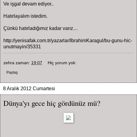
Ve işgal devam ediyor..
Hatırlayalım istedim.
Çünkü hatırladığımız kadar varız…
http://yenisafak.com.tr/yazarlar/IbrahimKaragul/bu-gunu-hic-
unutmayin/35331
zehra
zaman:
19:07
Hiç yorum yok:
Paylaş
8 Aralık 2012 Cumartesi
Dünya'yı gece hiç gördünüz mü?