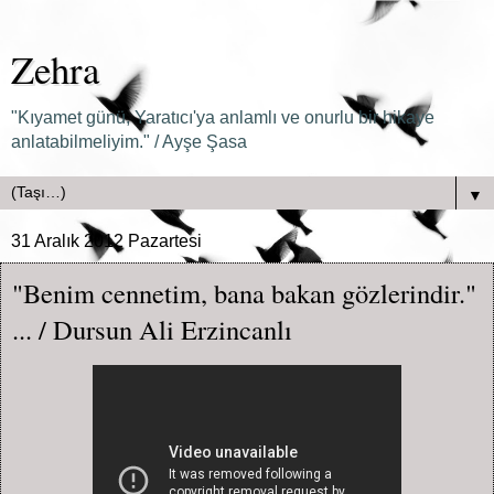
Zehra
"Kıyamet günü, Yaratıcı'ya anlamlı ve onurlu bir hikaye
anlatabilmeliyim." / Ayşe Şasa
▼
31 Aralık 2012 Pazartesi
"Benim cennetim, bana bakan gözlerindir."
... / Dursun Ali Erzincanlı