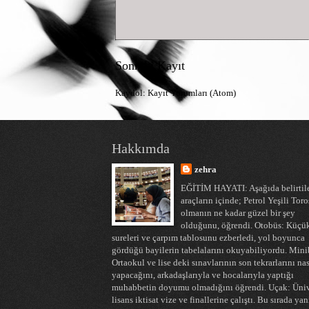
Sonraki Kayıt
Kaydol:
Kayıt Yorumları (Atom)
Hakkımda
zehra
EĞİTİM HAYATI: Aşağıda belirtil
araçların içinde; Petrol Yeşili Toro
olmanın ne kadar güzel bir şey
olduğunu, öğrendi. Otobüs: Küçü
sureleri ve çarpım tablosunu ezberledi, yol boyunca
gördüğü bayilerin tabelalarını okuyabiliyordu. Mini
Ortaokul ve lise deki sınavlarının son tekrarlarını nas
yapacağını, arkadaşlarıyla ve hocalarıyla yaptığı
muhabbetin doyumu olmadığını öğrendi. Uçak: Üniv
lisans iktisat vize ve finallerine çalıştı. Bu sırada ya