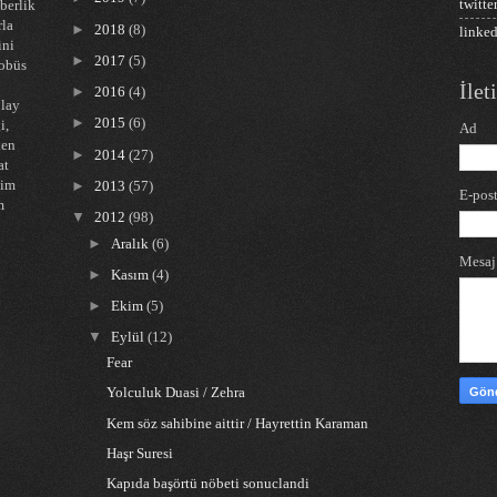
twitte
hberlik
rla
►
2018
(8)
linke
ini
►
2017
(5)
tobüs
İle
►
2016
(4)
olay
►
2015
(6)
i,
Ad
ken
►
2014
(27)
at
tim
►
2013
(57)
E-pos
m
▼
2012
(98)
►
Aralık
(6)
Mesa
►
Kasım
(4)
►
Ekim
(5)
▼
Eylül
(12)
Fear
Yolculuk Duasi / Zehra
Kem söz sahibine aittir / Hayrettin Karaman
Haşr Suresi
Kapıda başörtü nöbeti sonuclandi