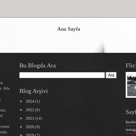
Ana Sayfa
Bu Blogda Ara
Flic
en
s: Aile
Blog Arşivi
k
►
2024
(1)
►
2022
(6)
büs:
Sayf
ıl
►
2021
(14)
faceb
ersite
►
2020
(9)
insta
nında
►
2019
(7)