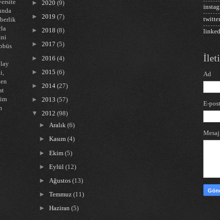
ersite
►
2020
(9)
insta
nında
►
2019
(7)
twitte
hberlik
rla
►
2018
(8)
linke
ini
►
2017
(5)
tobüs
İle
►
2016
(4)
olay
►
2015
(6)
i,
Ad
ken
►
2014
(27)
at
tim
►
2013
(57)
E-pos
m
▼
2012
(98)
►
Aralık
(6)
Mesa
►
Kasım
(4)
►
Ekim
(5)
►
Eylül
(12)
►
Ağustos
(13)
►
Temmuz
(11)
►
Haziran
(5)