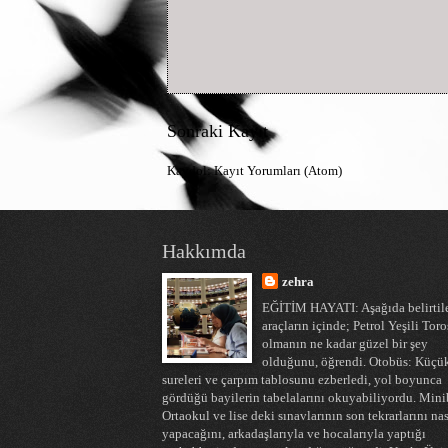
Sonraki Kayıt
Kaydol:
Kayıt Yorumları (Atom)
Hakkımda
zehra
EĞİTİM HAYATI: Aşağıda belirtil
araçların içinde; Petrol Yeşili Toro
olmanın ne kadar güzel bir şey
olduğunu, öğrendi. Otobüs: Küçü
sureleri ve çarpım tablosunu ezberledi, yol boyunca
gördüğü bayilerin tabelalarını okuyabiliyordu. Mini
Ortaokul ve lise deki sınavlarının son tekrarlarını nas
yapacağını, arkadaşlarıyla ve hocalarıyla yaptığı