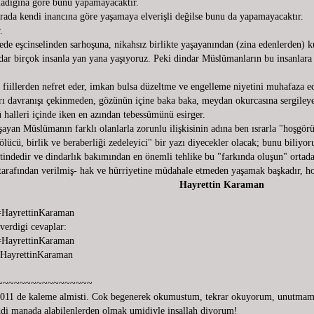
adığına göre bunu yapamayacaktır.
 orada kendi inancına göre yaşamaya elverişli değilse bunu da yapamayacaktır.
.
lede eşcinselinden sarhoşuna, nikahsız birlikte yaşayanından (zina edenlerden
ar birçok insanla yan yana yaşıyoruz. Peki dindar Müslümanların bu insanlara ka
fiillerden nefret eder, imkan bulsa düzeltme ve engelleme niyetini muhafaza ed
ırı davranışı çekinmeden, gözünün içine baka baka, meydan okurcasına sergileyen
ü halleri içinde iken en azından tebessümünü esirger.
yan Müslümanın farklı olanlarla zorunlu ilişkisinin adına ben ısrarla "hoşgö
ölücü, birlik ve beraberliği zedeleyici" bir yazı diyecekler olacak; bunu biliy
indedir ve dindarlık bakımından en önemli tehlike bu "farkında oluşun" ortadan 
tarafından verilmiş- hak ve hürriyetine müdahale etmeden yaşamak başkadır, h
tin Karaman
y=HayrettinKaraman
 verdigi cevaplar:
y=HayrettinKaraman
y=HayrettinKaraman
~~~~~~~~~~~~~~~~~
 2011 de kaleme almisti. Cok begenerek okumustum, tekrar okuyorum, unutm
ddi manada alabilenlerden olmak umidiyle insallah diyorum!