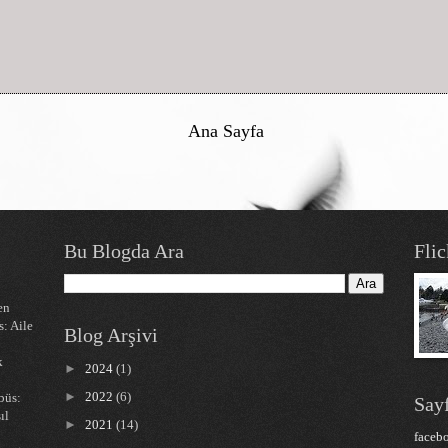
Ana Sayfa
Bu Blogda Ara
Flic
en
s: Aile
Blog Arşivi
k
►
2024
(1)
►
2022
(6)
büs:
Sayf
ıl
►
2021
(14)
faceb