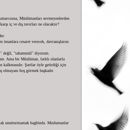
) kumarcısına, Müslümanları sevmeyenlerden
rşı iç ve dış tavırları ne olacaktır?
er.
 insanlara cesaret verecek, davranışlarını
rü" değil, "tahammül" diyorum.
orum. Ama bir Müslüman, farklı olanlarla
kalkmasıdır. Şartlar öyle getirdiği için
oş olmayanı hoş görmek başkadır.
amak unutturmamak bagbinda. Muslumanlar