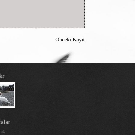
Önceki Kayıt
kr
alar
ook