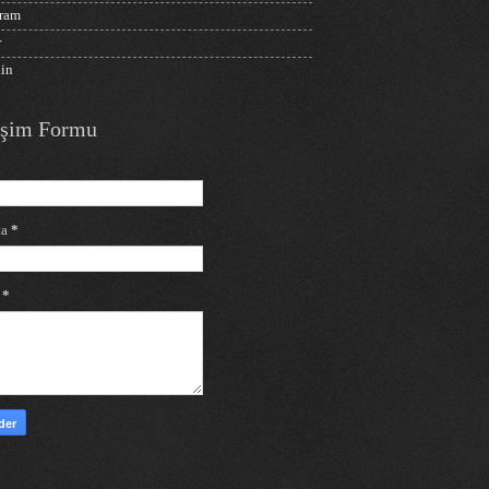
gram
r
din
tişim Formu
ta
*
j
*