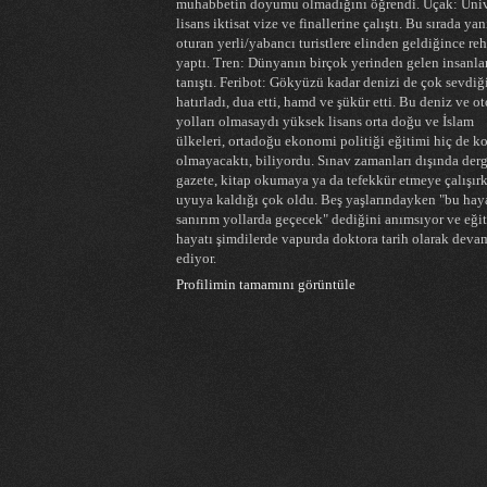
muhabbetin doyumu olmadığını öğrendi. Uçak: Üniv
lisans iktisat vize ve finallerine çalıştı. Bu sırada ya
oturan yerli/yabancı turistlere elinden geldiğince re
yaptı. Tren: Dünyanın birçok yerinden gelen insanla
tanıştı. Feribot: Gökyüzü kadar denizi de çok sevdiğ
hatırladı, dua etti, hamd ve şükür etti. Bu deniz ve o
yolları olmasaydı yüksek lisans orta doğu ve İslam
ülkeleri, ortadoğu ekonomi politiği eğitimi hiç de k
olmayacaktı, biliyordu. Sınav zamanları dışında derg
gazete, kitap okumaya ya da tefekkür etmeye çalışır
uyuya kaldığı çok oldu. Beş yaşlarındayken "bu hay
sanırım yollarda geçecek" dediğini anımsıyor ve eği
hayatı şimdilerde vapurda doktora tarih olarak deva
ediyor.
Profilimin tamamını görüntüle