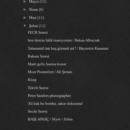
►
Mayıs
(12)
►
Nisan
(6)
►
Mart
(12)
▼
Şubat
(12)
FECR Suresi
ben denize hâlâ inanıyorum / Hakan Albayrak
Tahammül mü hoş görmek mi? / Hayrettin Karaman
Bakara Suresi
Marti gelir, basina konar
Mısır Piramitleri / Ali Şeriati
Kitap
Tekvîr Suresi
Peter Sanders photographer
Ali bak bu bomba, sakın dokunma!
Secde Suresi
BAŞLANGIÇ / Niyet / Zehra