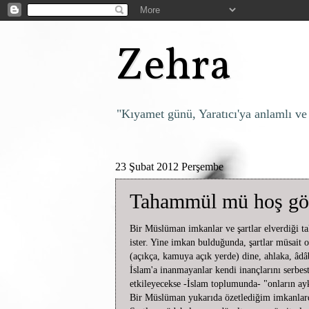
Zehra
"Kıyamet günü, Yaratıcı'ya anlamlı ve
23 Şubat 2012 Perşembe
Tahammül mü hoş gör
Bir Müslüman imkanlar ve şartlar elverdiği t
ister. Yine imkan bulduğunda, şartlar müsai
(açıkça, kamuya açık yerde) dine, ahlaka, âd
İslam'a inanmayanlar kendi inançlarını serbes
etkileyecekse -İslam toplumunda- "onların aykı
Bir Müslüman yukarıda özetlediğim imkanlarda