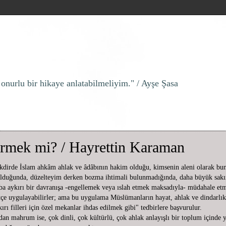
 onurlu bir hikaye anlatabilmeliyim." / Ayşe Şasa
mek mi? / Hayrettin Karaman
akdirde İslam ahkâm ahlak ve âdâbının hakim olduğu, kimsenin aleni olarak bu
t olduğunda, düzelteyim derken bozma ihtimali bulunmadığında, daha büyük sa
âba aykırı bir davranışa -engellemek veya ıslah etmek maksadıyla- müdahale e
tçe uygulayabilirler; ama bu uygulama Müslümanların hayat, ahlak ve dindarlıkl
rı filleri için özel mekanlar ihdas edilmek gibi" tedbirlere başvurulur.
n mahrum ise, çok dinli, çok kültürlü, çok ahlak anlayışlı bir toplum içinde