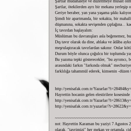
Şartlar müdahaleye ve düzeltmeye müsait olm
Şartlar, ötekilerden ayrı bir mekana yerleşip
Geriye beraber, yan yana yaşama şıkkı kalıyor
Şimdi bir apartmanda, bir sokakta, bir mahal
düşmanına, sokakta sevişenden çıplağına... kad
İç tavırdan başlayalım:
Müslüman bu davranışları asla beğenemez, bu 
Dış tavır olarak da dine, ahlaka ve âdâba ayk
meşrulaştıracak tavırlardan sakınır. Onlar köt
Durum böyle olunca çoğulcu bir toplumda yaşa
Bu yazıma tepki gösterecekler, "bu ayrımcı, b
arasındaki farkın "farkında olmak" mecburiyet
farklılığa tahammül ederek, kimsenin -düzen 
Hayret
http://yenisafak.com.tr/Yazarlar/?i=28484&
Hayrettin hocanin gelen elestirilere kosesinde
http://yenisafak.com.tr/Yazarlar/?i=28613&
http://yenisafak.com.tr/yazarlar/?i=28622&
~~~~~~~~~~~~~~~~~~~~~~~~~~~~~~~~
not: Hayrettin Karaman bu yaziyi 7 Agustos
olarak, "tavrimizi" her mekan ve ortamda, ci